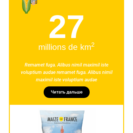
27
2
millions de km
Rernamet fuga. Alibus nimil maximil iste
voluptium audae rernamet fuga. Alibus nimil
maximil iste voluptium audae
Читать дальше