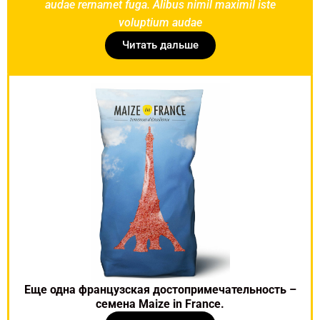
audae rernamet fuga. Alibus nimil maximil iste
voluptium audae
Читать дальше
Еще одна французская достопримечательность –
семена Maize in France.