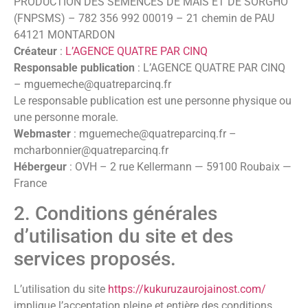
PRODUCTION DES SEMENCES DE MAIS ET DE SORGHO
(FNPSMS) – 782 356 992 00019 – 21 chemin de PAU
64121 MONTARDON
Créateur
:
L’AGENCE QUATRE PAR CINQ
Responsable publication
: L’AGENCE QUATRE PAR CINQ
– mguemeche@quatreparcinq.fr
Le responsable publication est une personne physique ou
une personne morale.
Webmaster
: mguemeche@quatreparcinq.fr –
mcharbonnier@quatreparcinq.fr
Hébergeur
: OVH – 2 rue Kellermann — 59100 Roubaix —
France
2. Conditions générales
d’utilisation du site et des
services proposés.
L’utilisation du site
https://kukuruzaurojainost.com/
implique l’acceptation pleine et entière des conditions