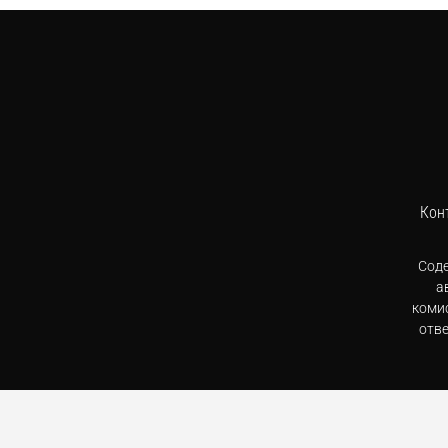
Кон
Сод
а
комис
отв