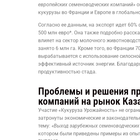
европейских семеноводческих компаний»
о
кукурузы во Франции и Европе в глобальн
Согласно ее данным, на экспорт идет 60% 
500 млн евро*. Она также подробно расска
влияет на сектор молочного животноводст
занято 6 млн га. Кроме того, во Франции 
вырабатывается с использование силосной
эффективный источник энергии. Благода
продуктивностью стада.
Проблемы и решения пр
компаний на рынок Каз
Участие «Кукуруза Урожайность» не огра
затронуты экономические и законодательны
тему:
«Выход зарубежных семеноводческих 
котором были приведены примеры из опыт