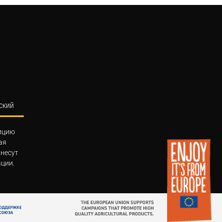
ский
ицию
ая
 несут
ции.