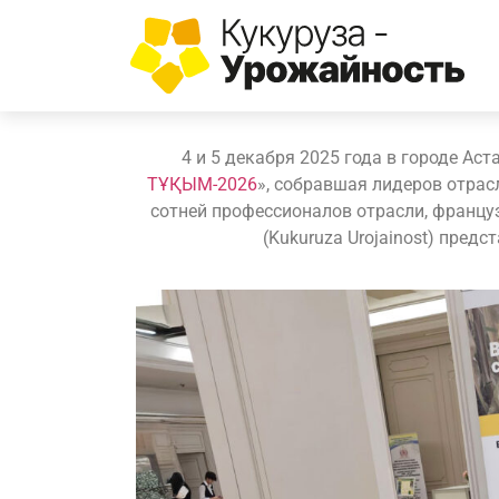
4 и 5 декабря 2025 года в городе А
ТҰҚЫМ-2026
», собравшая лидеров отрасл
сотней профессионалов отрасли, францу
(Kukuruza Urojainost) пред