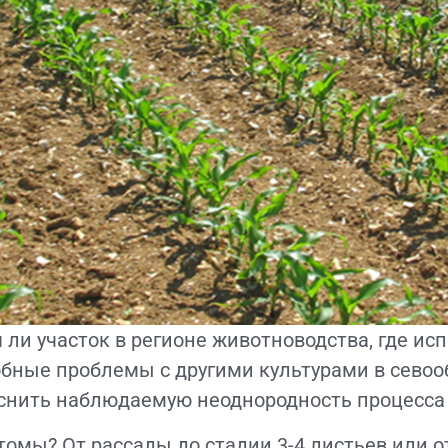
 ли участок в регионе животноводства, где ис
бные проблемы с другими культурами в севоо
снить наблюдаемую неоднородность процесса 
омы? От рассады до стадии 3-4 листьев или от