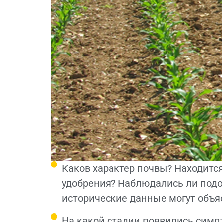
Каков характер почвы? Находится
удобрения? Наблюдались ли подо
исторические данные могут объя
На какой стадии появились симпт