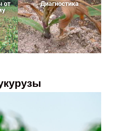
 от
Диагностика
му
укурузы