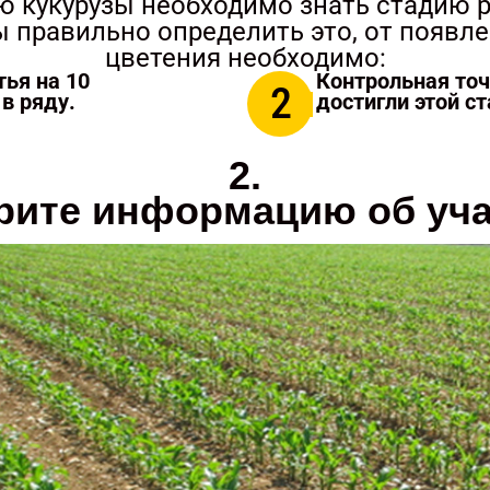
ю кукурузы необходимо знать стадию р
ы правильно определить это, от появле
цветения необходимо:
ья на 10
Контрольная точ
2
в ряду.
достигли этой ст
2.
рите информацию об уча