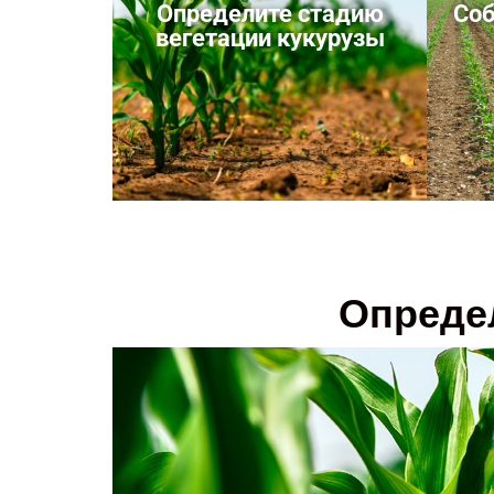
Определите стадию
Со
вегетации кукурузы
Опреде