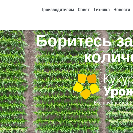
Производителям
Совет
Tехника
Новости
Боритесь за
колич
Все начинается с