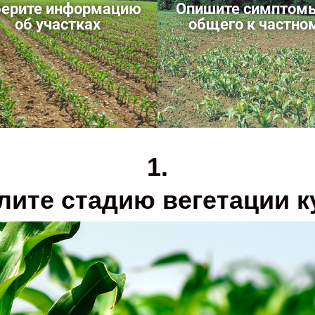
берите информацию
Опишите симптомы
об участках
общего к частно
1.
лите стадию вегетации к