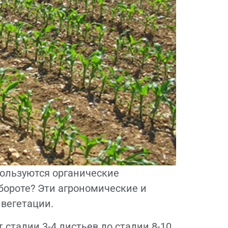
пользуются органические
бороте? Эти агрономические и
вегетации.
 стадии 3-4 листьев до стадии 8-10