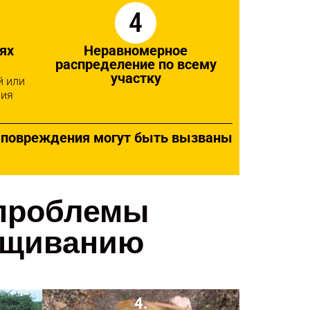
4
ях
Неравномерное
распределение по всему
участку
й или
ния
ии повреждения могут быть вызваны
 проблемы
ращиванию
4.