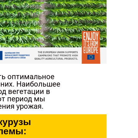
ть оптимальное
 них. Наибольшее
д вегетации в
тот период мы
ения урожая.
укурузы
лемы: