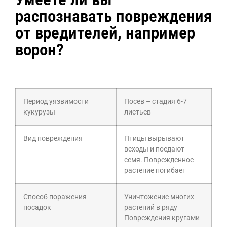
распознавать повреждения
от вредителей, например
ворон?
Период уязвимости
Посев – стадия 6-7
кукурузы
листьев
Вид повреждения
Птицы вырывают
всходы и поедают
семя. Поврежденное
растение погибает
Способ поражения
Уничтожение многих
посадок
растений в ряду
Повреждения кругами