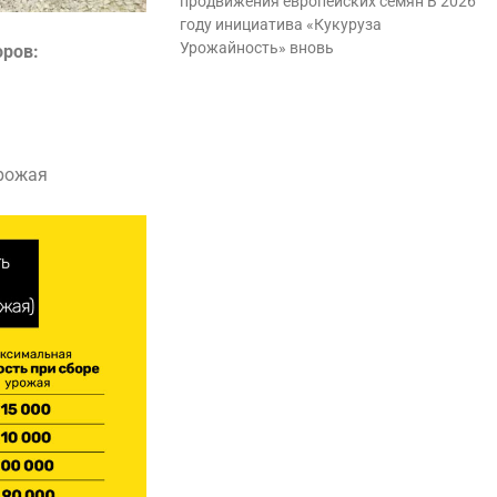
продвижения европейских семян В 2026
году инициатива «Кукуруза
Урожайность» вновь
оров:
урожая