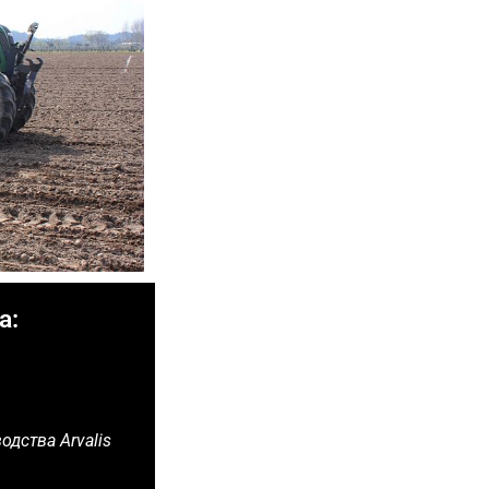
а:
одства Arvalis