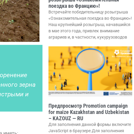
поездка во Францию»!
Встречайте победительницу розыгрыша
«Ознакомительная поездка во Францию»!
Наш крупнейший розыгрыш, начавшийся
в мае этого года, привлек внимание
аграриев и, в частности, кукурузоводов
коренение
енного зерна
быстрыми и
Предпросмотр Promotion campaign
for maize Kazakhstan and Uzbekistan
– KAZOUZ — RU
Для заполнения данной формы включите
JavaScript в браузере.Для заполнения
а иметь: