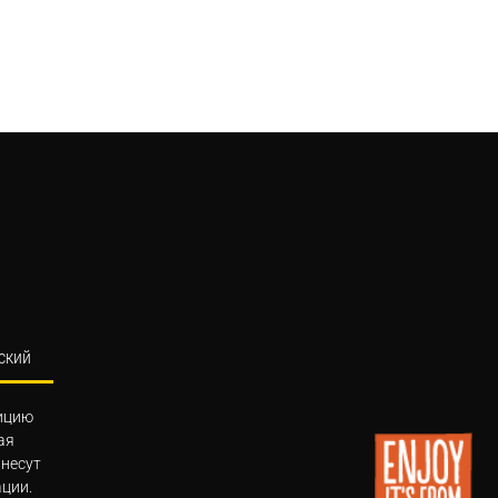
ский
ицию
ая
 несут
ции.