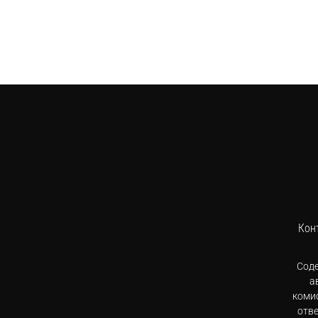
Кон
Сод
а
комис
отв