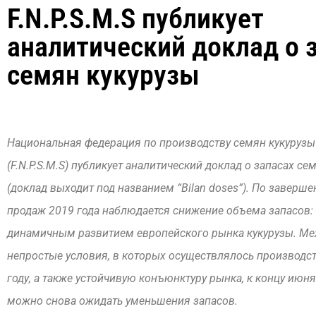
F.N.P.S.M.S публикует
аналитический доклад о 
семян кукурузы
Национальная федерация по производству семян кукурузы
(F.N.P.S.M.S) публикует аналитический доклад о запасах се
(доклад выходит под названием “Bilan doses”). По заверш
продаж 2019 года наблюдается снижение объема запасов: 
динамичным развитием европейского рынка кукурузы. Меж
непростые условия, в которых осуществлялось производст
году, а также устойчивую конъюнктуру рынка, к концу июня
можно снова ожидать уменьшения запасов.