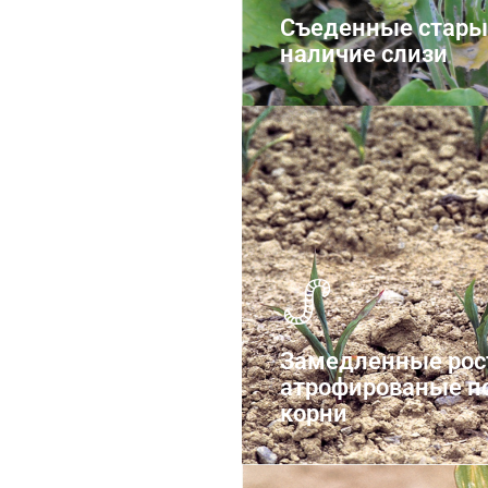
Съеденные старые
наличие слизи
Многонож
Замедленные рост
атрофированые п
корни