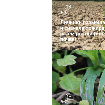
Личинки размеща
и сначала пожира
затем ростки (ино
почве)
Слизни