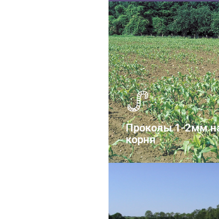
Проволочн
Проколы 1-2мм н
корня
Ростковая 