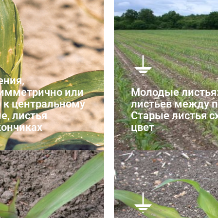
Нехватка 
муха
ния,
имметрично или
Молодые листья:
 к центральному
листьев между 
е, листья
Старые листья 
кончиках
цвет
овки
Нехавтка 