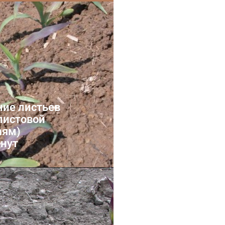
хватка
ние листьев
 листовой
аям)
онут
 нехватка