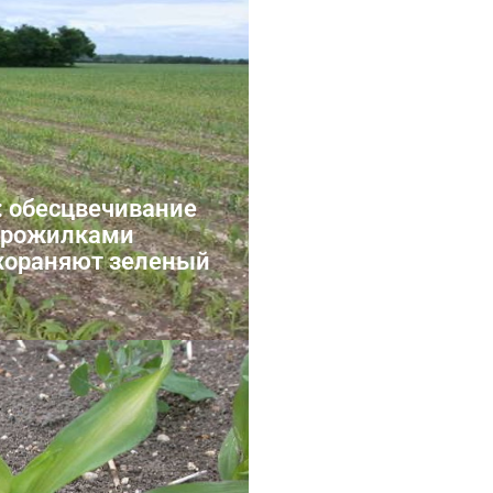
марганца
 обесцвечивание
прожилками
схораняют зеленый
цинка