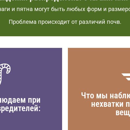
аги и пятна могут быть любых форм и размер
Проблема происходит от различий почв.
культурах
проявляется на 
• Иногда нехватк
которых разная и
которые сегодня 
граница между дв
ны
возможно, здесь
Что мы наблю
• Если речь идет 
людаем при
 занимающием
типах почв
нехватки 
вредителей:
различиями в топ
вещ
• Пораженные зо
нескольких десят
• Пятна и очаги,