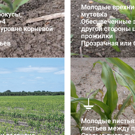
Молодые врехние
окусы,
мутовка
>4
Обесцвеченные з
 уровне корневой
другой стороны 
прожилки
ьев
Прозрачная или 
Нехватка 
Молодые листья:
листьев между 