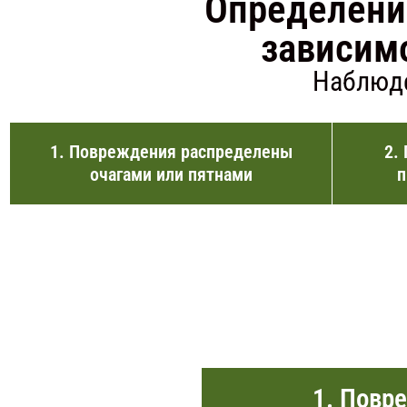
Определени
зависимо
Наблюде
1. Повреждения распределены
2.
очагами или пятнами
п
1. Повр