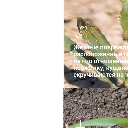
овсяная
Шведская 
Желтые поврежде
расположенные с
нет по отношению
поржилку, кущени
скручиваются на 
Гусеница с