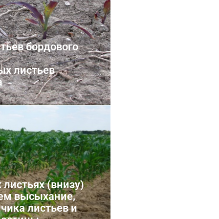
тьев бордового
ых листьев
а
калия
 листьях (внизу)
ем высыхание,
нчика листьев и