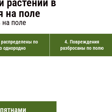
 растений в
я на поле
 на поле
 распределены по
4. Повреждения
ю однородно
разбросаны по полю
 пятнами