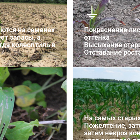
ются на семенах
Покраснение лис
ют запасы, а
оттенка
гда колеоптиль в
Высыхание стар
Отставание рост
Нехватка 
На самых старых
Пожелтение, зат
затем некроз ко