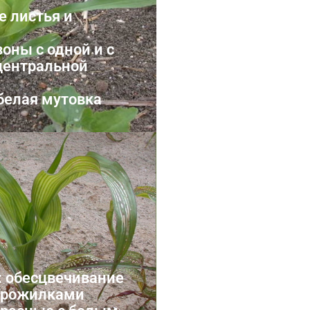
 листья и
оны с одной и с
центральной
белая мутовка
марганца
 обесцвечивание
прожилками