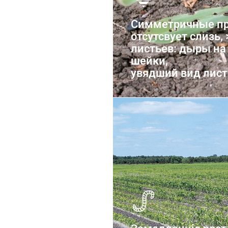
Симметричные пр
отсутсвует слизь, 
листьев: дыры на
шейки,
увядший вид лист
Нематоды