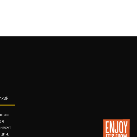
ский
ицию
ая
 несут
ции.