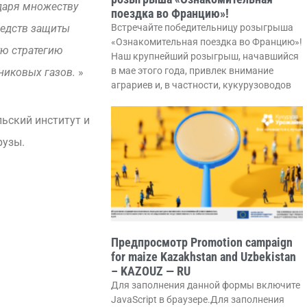
одаря множеству
поездка во Францию»!
Встречайте победительницу розыгрыша
редств защиты
«Ознакомительная поездка во Францию»!
ую стратегию
Наш крупнейший розыгрыш, начавшийся
в мае этого года, привлек внимание
никовых газов.
»
аграриев и, в частности, кукурузоводов
ьский институт и
рузы.
Предпросмотр Promotion campaign
for maize Kazakhstan and Uzbekistan
– KAZOUZ — RU
Для заполнения данной формы включите
JavaScript в браузере.Для заполнения