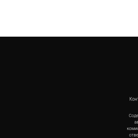
Кон
Сод
а
комис
отв